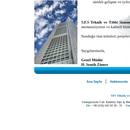
sürekli gelişme ve iyile
S.F.S Teknik ve Tıbbi Sistem
memnuniyetini ve kaliteli hizm
Sunduğu tüm ürünleri, projeler
Saygılarımızla,
Genel Müdür
H. Semih Zümre
|
Ana Sayfa
Hakkımızda
SFS Teknik ve T
Uzunçayıryolu Cad. Kadıköy Yapı İş M
Tel :
+90 (216) 545 03 30 - 31
Fax